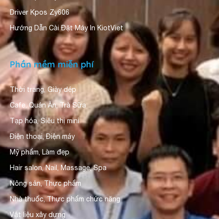
Driver Kpos Zy606
Hướng Dẫn Cài Đặt Máy In KiotViet
Phần mềm miễn phí
Thời trang, Giày dép
Cafe, Quán Ăn, Trà Sữa
Tạp hóa, Siêu thị mini
Điện thoại, Điện máy
Mỹ phẩm, Làm đẹp
Hair salon, Nail, Massage, Spa
Nông sản, Thực phẩm
Nhà thuốc, Thực phẩm chức năng
Vật liệu xây dựng