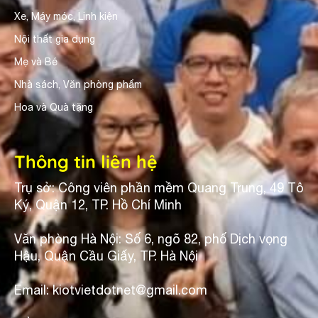
Xe, Máy móc, Linh kiện
Nội thất gia dụng
Mẹ và Bé
Nhà sách, Văn phòng phẩm
Hoa và Quà tặng
Thông tin liên hệ
Trụ sở: Công viên phần mềm Quang Trung, 49 Tô
Ký, Quận 12, TP. Hồ Chí Minh
Văn phòng Hà Nội: Số 6, ngõ 82, phố Dịch vọng
Hậu, Quận Cầu Giấy, TP. Hà Nội
Email: kiotvietdotnet@gmail.com