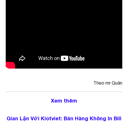
Theo mr Quản
Xem thêm
Gian Lận Với Kiotviet: Bán Hàng Không In Bill