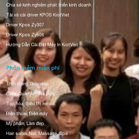
Chia sẻ kinh nghiệm phát triển kinh doanh
Tải và cài driver KPOS KiotViet
Driver Kpos Zy307
Driver Kpos Zy606
Hướng Dẫn Cài Đặt Máy In KiotViet
Phần mềm miễn phí
Thời trang, Giày dép
Cafe, Quán Ăn, Trà Sữa
Tạp hóa, Siêu thị mini
Điện thoại, Điện máy
Mỹ phẩm, Làm đẹp
Hair salon, Nail, Massage, Spa