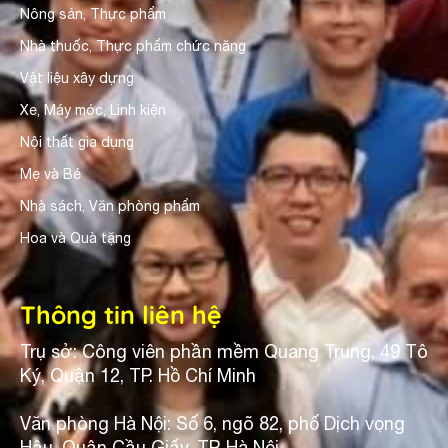
Nông sản, Thực phẩm
Nhà thuốc, Thực phẩm chức năng
Vật liệu xây dựng
Xe, Máy móc, Linh kiện
Nội thất gia dụng
Mẹ và Bé
Nhà sách, Văn phòng phẩm
Hoa và Quà tặng
Thông tin liên hệ
Trụ sở: Công viên phần mềm Quang Trung, 49 Tô
Ký, Quận 12, TP. Hồ Chí Minh
Văn phòng Hà Nội: Số 6, ngõ 82, phố Dịch vọng
Hậu, Quận Cầu Giấy, TP. Hà Nội