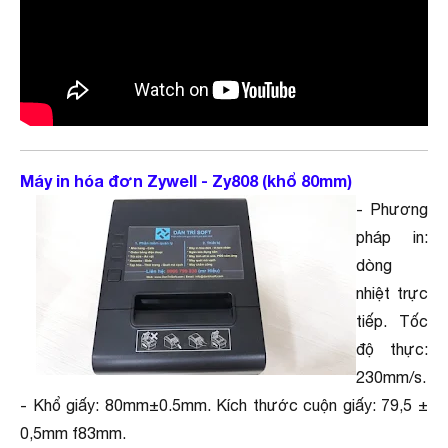
Máy in hóa đơn Zywell - Zy808 (khổ 80mm)
- Phương
pháp in:
dòng
nhiệt trực
tiếp. Tốc
độ thực:
230mm/s.
- Khổ giấy: 80mm±0.5mm. Kích thước cuộn giấy: 79,5 ±
0,5mm f83mm.