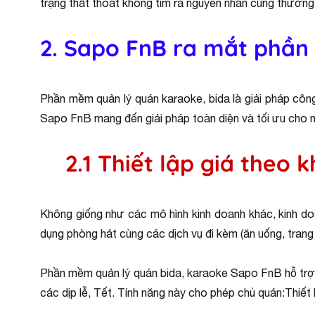
trạng thất thoát không tìm ra nguyên nhân cũng thường
2. Sapo FnB ra mắt phần
Phần mềm quản lý quán karaoke, bida là giải pháp công
Sapo FnB mang đến giải pháp toàn diện và tối ưu cho mô
2.1 Thiết lập giá theo 
Không giống như các mô hình kinh doanh khác, kinh doa
dụng phòng hát cùng các dịch vụ đi kèm (ăn uống, trang tr
Phần mềm quản lý quán bida, karaoke Sapo FnB hỗ trợ ch
các dịp lễ, Tết. Tính năng này cho phép chủ quán:Thiết lậ