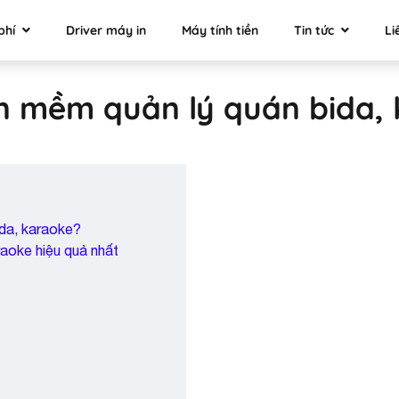
phí
Driver máy in
Máy tính tiền
Tin tức
Li
 mềm quản lý quán bida, 
ida, karaoke?
aoke hiệu quả nhất