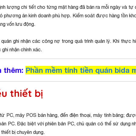
ịnh lượng chi tiết cho từng mặt hàng đã bán ra mỗi ngày và tự 
có phương án kinh doanh phù hợp. Kiểm soát được hàng tồn kho tố
ăng vốn lưu động.
uán ghi nhận các công nợ trong quá trình quản lý. Khi thực hi
 ghi nhận chính xác.
m thêm:
Phần mềm tính tiền quán bida m
u thiết bị
 từ PC, máy POS bán hàng, đến điện thoại, máy tính bảng; đượ
 PC. Đặc biệt với phiên bản PC, chủ quán có thể sử dụng nhữ
thiết bị chuyên dụng.