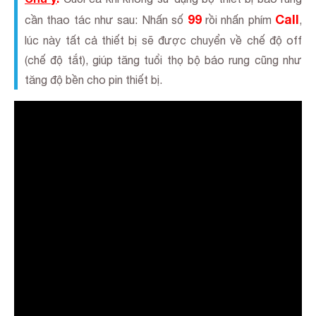
99
Call
cần thao tác như sau: Nhấn số
rồi nhấn phím
,
lúc này tất cả thiết bị sẽ được chuyển về chế độ off
(chế độ tắt), giúp tăng tuổi thọ bộ báo rung cũng như
tăng độ bền cho pin thiết bị.