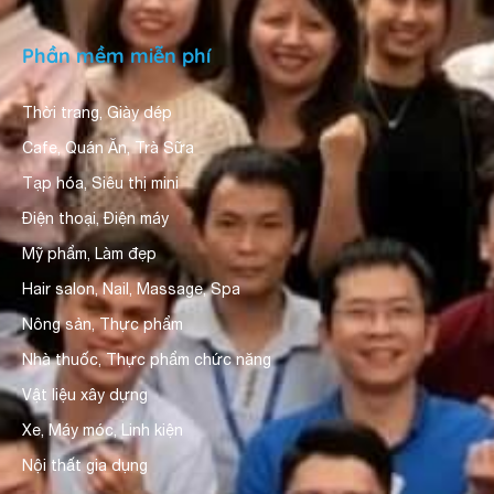
Phần mềm miễn phí
Thời trang, Giày dép
Cafe, Quán Ăn, Trà Sữa
Tạp hóa, Siêu thị mini
Điện thoại, Điện máy
Mỹ phẩm, Làm đẹp
Hair salon, Nail, Massage, Spa
Nông sản, Thực phẩm
Nhà thuốc, Thực phẩm chức năng
Vật liệu xây dựng
Xe, Máy móc, Linh kiện
Nội thất gia dụng