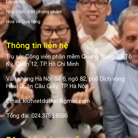
Mẹ và Bé
Nhà sách, Văn phòng phẩm
Hoa và Quà tặng
Thông tin liên hệ
Trụ sở: Công viên phần mềm Quang Trung, 49 Tô
Ký, Quận 12, TP. Hồ Chí Minh
Văn phòng Hà Nội: Số 6, ngõ 82, phố Dịch vọng
Hậu, Quận Cầu Giấy, TP. Hà Nội
Email: kiotvietdotnet@gmail.com
Tổng đài: 024.3795.9595