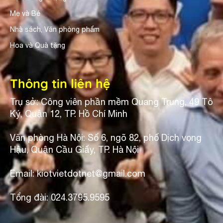
Mẹ và Bé
Nhà sách, Văn phòng phẩm
Hoa và Quà tặng
Thông tin liên hệ
Trụ sở: Công viên phần mềm Quang Trung, 49 Tô
Ký, Quận 12, TP. Hồ Chí Minh
Văn phòng Hà Nội: Số 6, ngõ 82, phố Dịch vọng
Hậu, Quận Cầu Giấy, TP. Hà Nội
Email: kiotvietdotnet@gmail.com
Tổng đài: 024.3795.9595