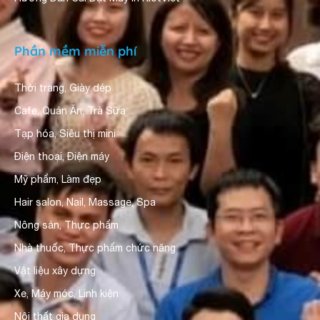
Phần mềm miễn phí
Thời trang, Giày dép
Cafe, Quán Ăn, Trà Sữa
Tạp hóa, Siêu thị mini
Điện thoại, Điện máy
Mỹ phẩm, Làm đẹp
Hair salon, Nail, Massage, Spa
Nông sản, Thực phẩm
Nhà thuốc, Thực phẩm chức năng
Vật liệu xây dựng
Xe, Máy móc, Linh kiện
Nội thất gia dụng