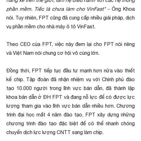
hãng xe trên thế giới, làm hệ điều hành với các hệ thống
phần mềm. Tiếc là chưa làm cho VinFast"
- Ông Khoa
nói. Tuy nhiên, FPT cũng đã cung cấp nhiều giải pháp, dịch
vụ phần mềm cho nhà máy ô tô VinFast.
Theo CEO của FPT, việc này đem lại cho FPT nói riêng
và Việt Nam nói chung cơ hội vô cùng lớn.
Đồng thời, FPT tiếp tục đầu tư mạnh hơn nữa vào thiết
kế chip. Tập đoàn đã nhận nhiệm vụ với Chính phủ đào
tạo 10.000 người trong lĩnh vực bán dẫn, đã thành lập
khoa bán dẫn ở ĐH FPT và đang nỗ lực để có được lực
lượng tham gia vào lĩnh vực bán dẫn nhiều hơn. Chương
trình đại học mất 4 năm đào tạo, FPT xây dựng những
chương trình đào tạo đặc biệt để có thể nhanh chóng
chuyển dịch lực lượng CNTT sang làm chip.