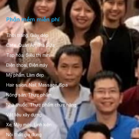
Phần mềm miễn phí
Thời trang, Giày dép
Cafe, Quán Ăn, Trà Sữa
Tạp hóa, Siêu thị mini
Điện thoại, Điện máy
Mỹ phẩm, Làm đẹp
Hair salon, Nail, Massage, Spa
Nông sản, Thực phẩm
Nhà thuốc, Thực phẩm chức năng
Vật liệu xây dựng
Xe, Máy móc, Linh kiện
Nội thất gia dụng