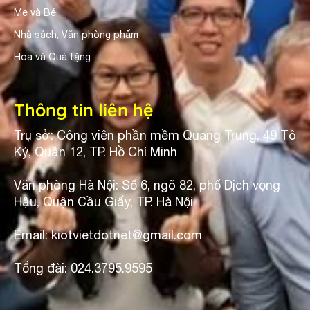
Mẹ và Bé
Nhà sách, Văn phòng phẩm
Hoa và Quà tặng
Thông tin liên hệ
Trụ sở: Công viên phần mềm Quang Trung, 49 Tô
Ký, Quận 12, TP. Hồ Chí Minh
Văn phòng Hà Nội: Số 6, ngõ 82, phố Dịch vọng
Hậu, Quận Cầu Giấy, TP. Hà Nội
Email: kiotvietdotnet@gmail.com
Tổng đài: 024.3795.9595