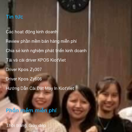
Tin tức
Các hoạt động kinh doanh
Review phần mềm bán hàng miễn phí
Chia sẻ kinh nghiệm phát triển kinh doanh
Tải và cài driver KPOS KiotViet
Driver Kpos Zy307
Driver Kpos Zy606
Hướng Dẫn Cài Đặt Máy In KiotViet
Phần mềm miễn phí
Thời trang, Giày dép