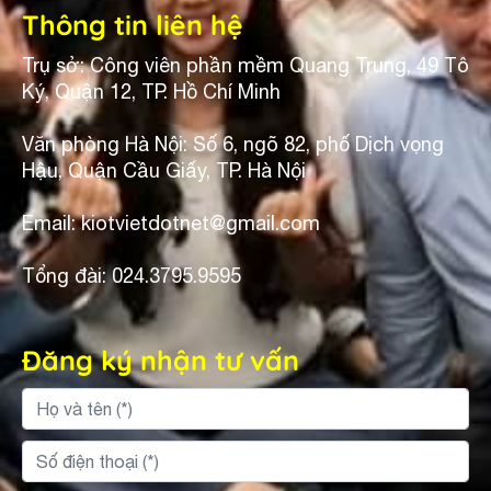
Thông tin liên hệ
Trụ sở: Công viên phần mềm Quang Trung, 49 Tô
Ký, Quận 12, TP. Hồ Chí Minh
Văn phòng Hà Nội: Số 6, ngõ 82, phố Dịch vọng
Hậu, Quận Cầu Giấy, TP. Hà Nội
Email: kiotvietdotnet@gmail.com
Tổng đài: 024.3795.9595
Đăng ký nhận tư vấn