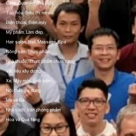
Cafe, Quán Ăn, Trà Sữa
Tạp hóa, Siêu thị mini
Điện thoại, Điện máy
Mỹ phẩm, Làm đẹp
Hair salon, Nail, Massage, Spa
Nông sản, Thực phẩm
Nhà thuốc, Thực phẩm chức năng
Vật liệu xây dựng
Xe, Máy móc, Linh kiện
Nội thất gia dụng
Mẹ và Bé
Nhà sách, Văn phòng phẩm
Hoa và Quà tặng