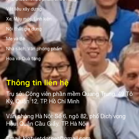
Vật liệu xây dựng
Xe, Máy móc, Linh kiện
Nội thất gia dụng
Mẹ và Bé
Nhà sách, Văn phòng phẩm
Hoa và Quà tặng
Thông tin liên hệ
Trụ sở: Công viên phần mềm Quang Trung, 49 Tô
Ký, Quận 12, TP. Hồ Chí Minh
Văn phòng Hà Nội: Số 6, ngõ 82, phố Dịch vọng
Hậu, Quận Cầu Giấy, TP. Hà Nội
Email: kiotvietdotnet@gmail.com