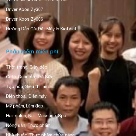
Driver Kpos Zy307
Driver Kpos Zy606
Hướng Dẫn Cài Đặt Máy In KiotViet
Phần mềm miễn phí
Thời trang, Giày dép
Cafe, Quán Ăn, Trà Sữa
Tạp hóa, Siêu thị mini
Điện thoại, Điện máy
Mỹ phẩm, Làm đẹp
Hair salon, Nail, Massage, Spa
Nông sản, Thực phẩm
Nhà thuốc, Thực phẩm chức năng