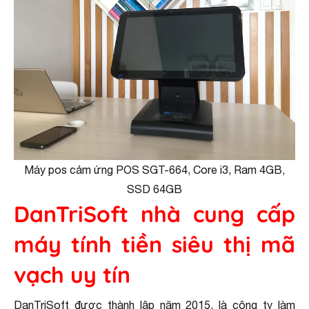
Máy pos cảm ứng POS SGT-664, Core i3, Ram 4GB,
SSD 64GB
DanTriSoft nhà cung cấp
máy tính tiền siêu thị mã
vạch uy tín
DanTriSoft được thành lập năm 2015, là công ty làm