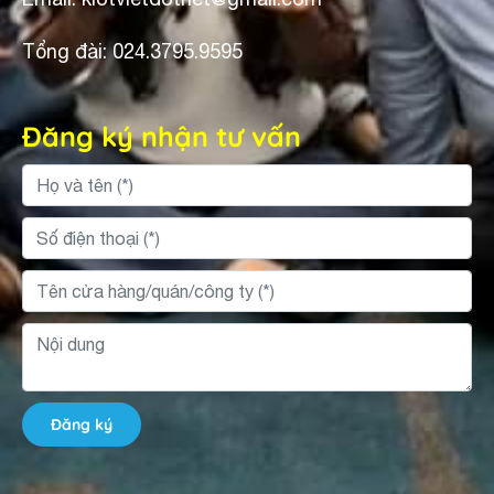
Tổng đài: 024.3795.9595
Đăng ký nhận tư vấn
Đăng ký