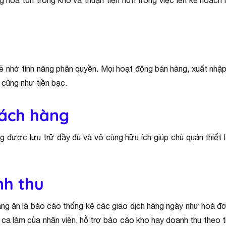
 hóa tồn trong kho và thuận tiện hơn trong việc lên kế hoạch
 nhờ tính năng phân quyền. Mọi hoạt động bán hàng, xuất nhập 
á cũng như tiền bạc.
hách hàng
ng được lưu trữ đầy đủ và vô cùng hữu ích giúp chủ quán thiế
nh thu
ng ăn là báo cáo thống kê các giao dịch hàng ngày như hoá đơ
 ca làm của nhân viên, hỗ trợ báo cáo kho hay doanh thu theo