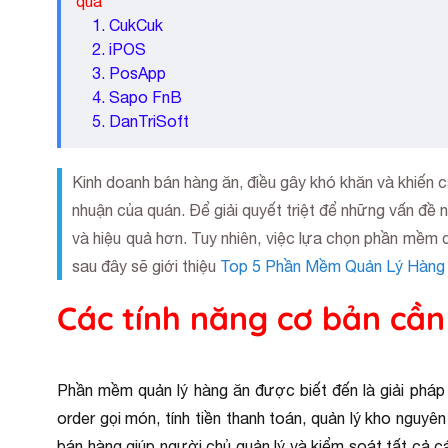
qua
1. CukCuk
2. iPOS
3. PosApp
4. Sapo FnB
5. DanTriSoft
Kinh doanh bán hàng ăn, điều gây khó khăn và khiến c
nhuận của quán. Để giải quyết triệt để những vấn đề
và hiệu quả hơn. Tuy nhiên, việc lựa chọn phần mềm qu
sau đây sẽ giới thiệu
Top 5 Phần Mềm Quản Lý Hàng 
Các tính năng cơ bản cầ
Phần mềm quản lý hàng ăn được biết đến là giải pháp
order gọi món, tính tiền thanh toán, quản lý kho nguyê
bán hàng giúp người chủ quản lý và kiểm soát tất cả 