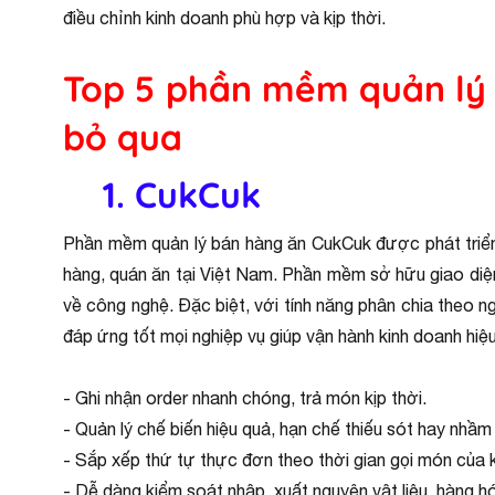
điều chỉnh kinh doanh phù hợp và kịp thời.
Top 5 phần mềm quản lý 
bỏ qua
1. CukCuk
Phần mềm quản lý bán hàng ăn CukCuk được phát triển
hàng, quán ăn tại Việt Nam. Phần mềm sở hữu giao diện
về công nghệ. Đặc biệt, với tính năng phân chia theo n
đáp ứng tốt mọi nghiệp vụ giúp vận hành kinh doanh hiệ
- Ghi nhận order nhanh chóng, trả món kịp thời.
- Quản lý chế biến hiệu quả, hạn chế thiếu sót hay nhầm
- Sắp xếp thứ tự thực đơn theo thời gian gọi món của 
- Dễ dàng kiểm soát nhập, xuất nguyên vật liệu, hàng h