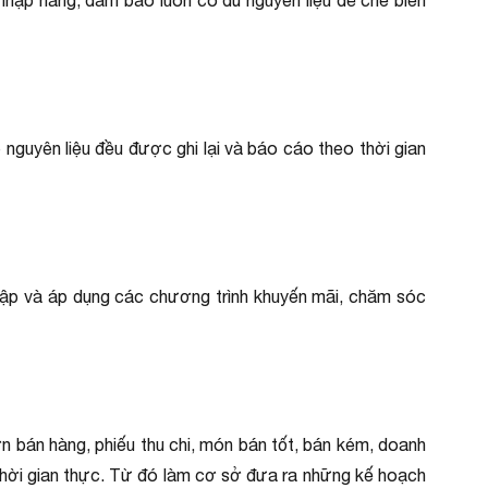
 nhập hàng, đảm bảo luôn có đủ nguyên liệu để chế biến
nguyên liệu đều được ghi lại và báo cáo theo thời gian
t lập và áp dụng các chương trình khuyến mãi, chăm sóc
n bán hàng, phiếu thu chi, món bán tốt, bán kém, doanh
 thời gian thực. Từ đó làm cơ sở đưa ra những kế hoạch