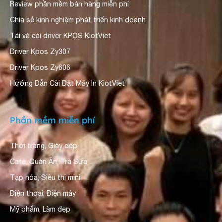
Review phần mềm bán hàng miễn phí
Chia sẻ kinh nghiệm phát triển kinh doanh
Tải và cài driver KPOS KiotViet
Driver Kpos Zy307
Driver Kpos Zy606
Hướng Dẫn Cài Đặt Máy In KiotViet
Phần mềm miễn phí
Thời trang, Giày dép
Cafe, Quán Ăn, Trà Sữa
Tạp hóa, Siêu thị mini
Điện thoại, Điện máy
Mỹ phẩm, Làm đẹp