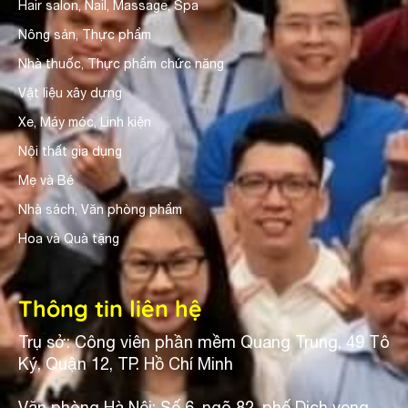
Hair salon, Nail, Massage, Spa
Nông sản, Thực phẩm
Nhà thuốc, Thực phẩm chức năng
Vật liệu xây dựng
Xe, Máy móc, Linh kiện
Nội thất gia dụng
Mẹ và Bé
Nhà sách, Văn phòng phẩm
Hoa và Quà tặng
Thông tin liên hệ
Trụ sở: Công viên phần mềm Quang Trung, 49 Tô
Ký, Quận 12, TP. Hồ Chí Minh
Văn phòng Hà Nội: Số 6, ngõ 82, phố Dịch vọng