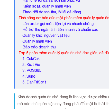
Hạn chế tối đa sai sót khi phục vụ
Kiểm soát, quản lý nhân viên
Theo dõi doanh thu, lỗi lãi dễ dàng
Tính năng cơ bản của một phần mềm quản lý quán ăn
Lên order gọi món tiện lợi và nhanh chóng
Hỗ trợ thu ngân tính tiền nhanh và chuẩn xác
Quản lý kho, nguyên vật liệu
Quản lý nhân viên
Báo cáo doanh thu
Top 5 phần mềm quản lý quán ăn nhỏ đơn giản, dễ dù
1. CukCuk
2. Kiot Viet
3. POS365
4. Suno
5. DanTriSoft
Kinh doanh quán ăn nhỏ đang là lĩnh vực được nhiều 
mà các chủ quán hiện nay đang phải đối mặt là thất t