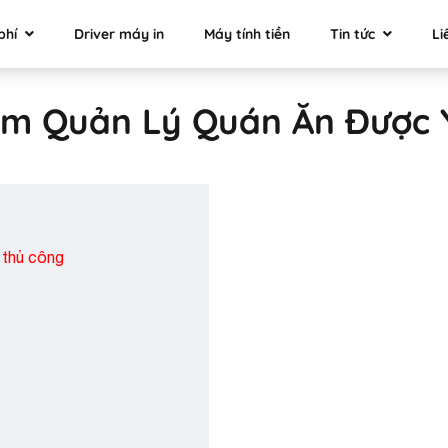
phí
Driver máy in
Máy tính tiền
Tin tức
Li
m Quản Lý Quán Ăn Được 
 thủ công