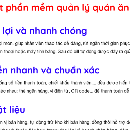
ột phần mềm quản lý quán ăn
 lợi và nhanh chóng
ọi món, giúp nhân viên thao tác dễ dàng, rút ngắn thời gian phụ
iện thoại hoặc máy tính bảng. Sau đó bill tự động được đẩy ra 
iền nhanh và chuẩn xác
ổng số tiền thanh toán, chiết khấu thành viên,... đều được hiển t
ác nhau: thẻ ngân hàng, ví điện tử, QR code... để thanh toán dễ
t liệu
 vị bán hàng, tự động trừ kho khi bán hàng, đồng thời hỗ trợ 