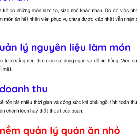
ể có những món size to, size nhỏ khác nhau. Do đó việc nhớ g
ểm món ăn hết nhân viên phục vụ chưa được cập nhật vẫn nhận 
uản lý nguyên liệu làm món
n tươi sống nên thời gian sử dụng ngắn và dễ hư hỏng. Việc q
i mặt.
 doanh thu
tốn rất nhiều thời gian và công sức khi phải ngồi tính toán thủ
oản chênh lệch hay thất thoát của quán.
n mềm quản lý quán ăn nhỏ