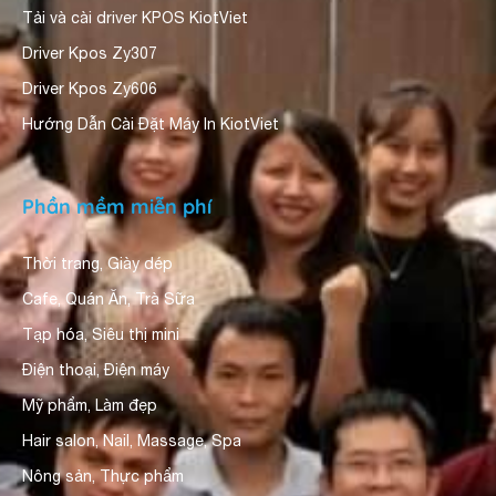
Tải và cài driver KPOS KiotViet
Driver Kpos Zy307
Driver Kpos Zy606
Hướng Dẫn Cài Đặt Máy In KiotViet
Phần mềm miễn phí
Thời trang, Giày dép
Cafe, Quán Ăn, Trà Sữa
Tạp hóa, Siêu thị mini
Điện thoại, Điện máy
Mỹ phẩm, Làm đẹp
Hair salon, Nail, Massage, Spa
Nông sản, Thực phẩm