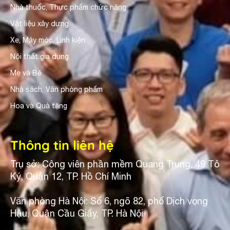
Nhà thuốc, Thực phẩm chức năng
Vật liệu xây dựng
Xe, Máy móc, Linh kiện
Nội thất gia dụng
Mẹ và Bé
Nhà sách, Văn phòng phẩm
Hoa và Quà tặng
Thông tin liên hệ
Trụ sở: Công viên phần mềm Quang Trung, 49 Tô
Ký, Quận 12, TP. Hồ Chí Minh
Văn phòng Hà Nội: Số 6, ngõ 82, phố Dịch vọng
Hậu, Quận Cầu Giấy, TP. Hà Nội